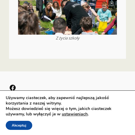
Z życia szkoły
Facebook
Używamy ciasteczek, aby zapewnić najlepszą jakość
korzystania z naszej witryny.
Możesz dowiedzieć się więcej o tym, jakich ciasteczek
używamy, lub wyłączyć je w
ustawieniach
.
Copyright © 2026
PSP Czermno
|
Signify Education By
WEN
Themes
Akceptuj