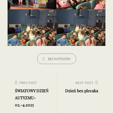
CATEGORIES
BEZ KATEGORII
Nawigacja
wpisu
Previous
PREV POST
Next
NEXT POST
ŚWIATOWY DZIEŃ
Dzień bez plecaka
Post
Post
AUTYZMU-
02.-4.2025