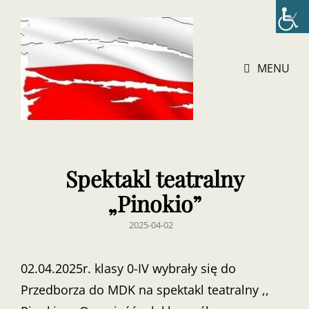
MENU
Spektakl teatralny
„Pinokio”
POSTED
2025-04-02
ON
02.04.2025r. klasy 0-IV wybrały się do
Przedborza do MDK na spektakl teatralny ,,